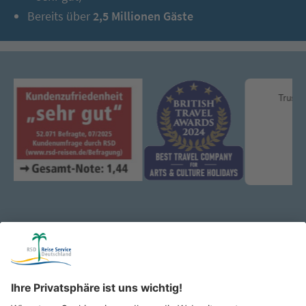
Bereits über
2,5 Millionen Gäste
Katalog & Reisepost:
Wir schicken Ihnen zukünftig unsere schönsten Reisen gerne
per Post nach Hause!