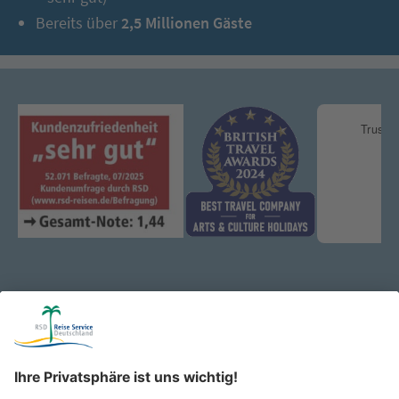
Bereits über
2,5 Millionen Gäste
Katalog & Reisepost:
Wir schicken Ihnen zukünftig unsere schönsten Reisen gerne
per Post nach Hause!