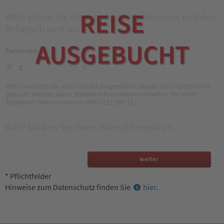
REISE
Bitte geben Sie die Anzahl der Teilnehmer und den
Reisezeitraum an:
AUSGEBUCHT
Personen
*
2
4
Bitte beachten Sie, dass nur für ausgewählte Reisen ein Einzelzimmer
gebucht werden kann. Weitere Informationen erhalten Sie unter
folgender Telefonnummer 089 / 211 290 11.
Bitte klicken Sie Ihren Wunschtermin an:
weiter
* Pflichtfelder
Hinweise zum Datenschutz finden Sie
hier
.