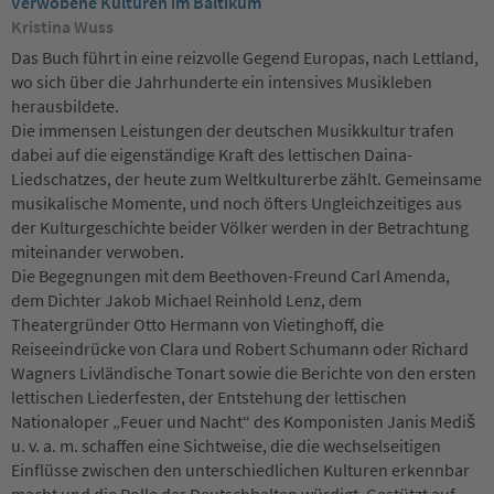
Verwobene Kulturen im Baltikum
Kristina Wuss
Das Buch führt in eine reizvolle Gegend Europas, nach Lettland,
wo sich über die Jahrhunderte ein intensives Musikleben
herausbildete.
Die immensen Leistungen der deutschen Musikkultur trafen
dabei auf die eigenständige Kraft des lettischen Daina-
Liedschatzes, der heute zum Weltkulturerbe zählt. Gemeinsame
musikalische Momente, und noch öfters Ungleichzeitiges aus
der Kulturgeschichte beider Völker werden in der Betrachtung
miteinander verwoben.
Die Begegnungen mit dem Beethoven-Freund Carl Amenda,
dem Dichter Jakob Michael Reinhold Lenz, dem
Theatergründer Otto Hermann von Vietinghoff,
die
Reiseeindrücke von Clara und Robert Schumann oder Richard
Wagners Livländische Tonart sowie die Berichte von den ersten
lettischen Liederfesten, der Entstehung der lettischen
Nationaloper „Feuer und Nacht“ des Komponisten
Janis Mediš
u. v. a. m. schaffen eine Sichtweise, die die wechselseitigen
Einflüsse zwischen den unterschiedlichen Kulturen erkennbar
macht und die Rolle der Deutschbalten würdigt. Gestützt auf