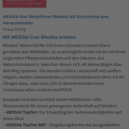
MERIAN live! Reiseführer Rhodos: Mit Extra-Karte zum
Herausnehmen
Klaus Bötig
Mit MERIAN live! Rhodos erleben
Rhodos‘ kleine Dörfer mit ihren schmalen Gassen feiern
geradezu das Mittelalter, so ursprünglich muten sie an mit ihren
ungeraden Pflastersteinböden und den Häusern aus
Natursteinmauern, zwischen denen sich oft kleine Bögen über
den Weg spannen. Die wunderschöne Landschaft mit sanften
Hügeln, weißen Sandstränden und türkisfarbenem Meer tut ihr
Übriges dazu, dass man sich in diesem mediterranen
Urlaubsparadies rundum wohlfühlt.
Kompakt und übersichtlich bietet MERIAN
live!
alles
Wissenswerte für einen gelungenen Aufenthalt auf Rhodos:
–
MERIAN TopTen
: Die 10 wichtigsten Sehenswürdigkeiten auf
einen Blick
–
MERIAN TopTen 360°
: Umgebungskarten mit ausgewählten