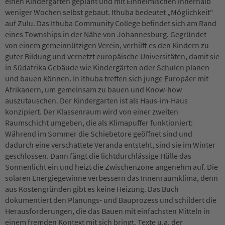
einen Kindergarten geplant und mit Einheimischen innerhalb
weniger Wochen selbst gebaut. Ithuba bedeutet „Möglichkeit“
auf Zulu. Das Ithuba Community College befindet sich am Rand
eines Townships in der Nähe von Johannesburg. Gegründet
von einem gemeinnützigen Verein, verhilft es den Kindern zu
guter Bildung und vernetzt europäische Universitäten, damit sie
in Südafrika Gebäude wie Kindergärten oder Schulen planen
und bauen können. In Ithuba treffen sich junge Europäer mit
Afrikanern, um gemeinsam zu bauen und Know-how
auszutauschen. Der Kindergarten ist als Haus-im-Haus
konzipiert. Der Klassenraum wird von einer zweiten
Raumschicht umgeben, die als Klimapuffer funktioniert:
Während im Sommer die Schiebetore geöffnet sind und
dadurch eine verschattete Veranda entsteht, sind sie im Winter
geschlossen. Dann fängt die lichtdurchlässige Hülle das
Sonnenlicht ein und heizt die Zwischenzone angenehm auf. Die
solaren Energiegewinne verbessern das Innenraumklima, denn
aus Kostengründen gibt es keine Heizung. Das Buch
dokumentiert den Planungs- und Bauprozess und schildert die
Herausforderungen, die das Bauen mit einfachsten Mitteln in
einem fremden Kontext mit sich bringt. Texte u.a. der