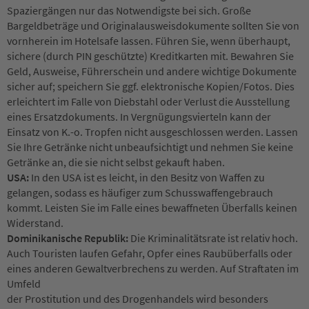
Spaziergängen nur das Notwendigste bei sich. Große
Bargeldbeträge und Originalausweisdokumente sollten Sie von
vornherein im Hotelsafe lassen. Führen Sie, wenn überhaupt,
sichere (durch PIN geschützte) Kreditkarten mit. Bewahren Sie
Geld, Ausweise, Führerschein und andere wichtige Dokumente
sicher auf; speichern Sie ggf. elektronische Kopien/Fotos. Dies
erleichtert im Falle von Diebstahl oder Verlust die Ausstellung
eines Ersatzdokuments. In Vergnügungsvierteln kann der
Einsatz von K.-o. Tropfen nicht ausgeschlossen werden. Lassen
Sie Ihre Getränke nicht unbeaufsichtigt und nehmen Sie keine
Getränke an, die sie nicht selbst gekauft haben.
USA:
In den USA ist es leicht, in den Besitz von Waffen zu
gelangen, sodass es häufiger zum Schusswaffengebrauch
kommt. Leisten Sie im Falle eines bewaffneten Überfalls keinen
Widerstand.
Dominikanische Republik:
Die Kriminalitätsrate ist relativ hoch.
Auch Touristen laufen Gefahr, Opfer eines Raubüberfalls oder
eines anderen Gewaltverbrechens zu werden. Auf Straftaten im
Umfeld
der Prostitution und des Drogenhandels wird besonders