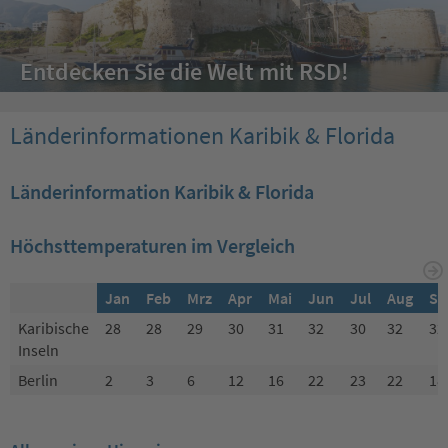
Entdecken Sie die Welt mit RSD!
Länderinformationen Karibik & Florida
Länderinformation Karibik & Florida
Höchsttemperaturen im Vergleich
Jan
Feb
Mrz
Apr
Mai
Jun
Jul
Aug
Se
Karibische
28
28
29
30
31
32
30
32
32
Inseln
Berlin
2
3
6
12
16
22
23
22
18