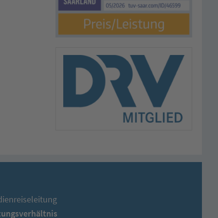
ienreiseleitung
stungsverhältnis