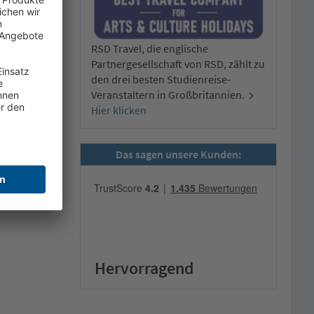
RSD Travel, die englische
Partnergesellschaft von RSD, zählt zu
den drei besten Studienreise-
Veranstaltern in Großbritannien.
Hier klicken
Das sagen unsere Kunden:
Hervorragend