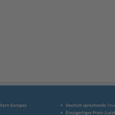
ltern Europas
Deutsch sprechende
Stud
r
Einzigartiges Preis-/Lei