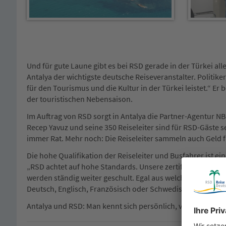
Und für gute Laune gibt es bei RSD gerade in der Türkei a
Antalya der wichtigste deutsche Reiseveranstalter. Politiker
für den Tourismus und die Kultur in der Türkei leistet.“ E
der touristischen Nebensaison.
Im Auftrag von RSD sorgt in Antalya die Partner-Agentur NB
Recep Yavuz und seine 350 Reiseleiter sind für RSD-Gäste s
immer Rat. Mehr noch: Die Reiseleiter sammeln auch Geld 
Die hohe Qualifikation der Reiseleiter und Busfahrer ist e
„RSD achtet auf hohe Standards. Unsere zertifizierten Re
werden ständig weiter geschult. Egal aus welchem Land die
Deutsch, Englisch, Französisch oder Schwedisch.“
Antalya und RSD: Man kennt sich persönlich, vertraut einand