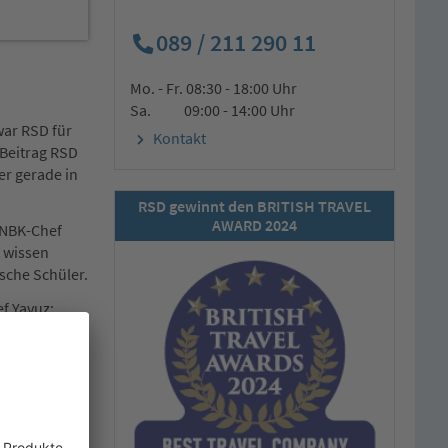
089 / 211 290 11
Mo. - Fr. 08:30 - 18:00 Uhr
Sa. 09:00 - 14:00 Uhr
war RSD für
Kontakt
 Beitrag RSD
er gerade in
RSD gewinnt den BRITISH TRAVEL
AWARD 2024
. NBK-Chef
, wissen
sche Schüler.
f Yavuz:
rfahrung. Sie
, sei es in