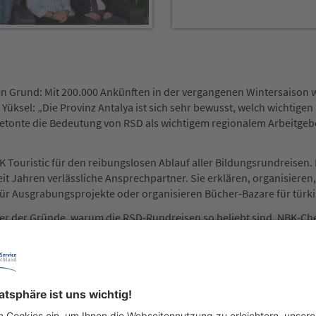
llen Grund: Mit 200.000 Ankünften in der vergangenen Wintersaison 
 Yüksel: „Die Provinz Antalya ist sich sehr bewusst, welch wichtigen
r betonte die Bedeutung von RSD als wichtigem regionalem Arbeitgeb
K Touristic für den reibungslosen Ablauf aller Bildungsrundreisen
eit Jahren verlässliche Ansprechpartner. Sie erklären, organisieren
für Ausgrabungsprojekte oder organisieren Bücher-Bazare für türki
iner der Gründe, warum die RSD-Rundreisen so beliebt sind. NBK-Che
iseleiter verfügen ohne Ausnahme über mindestens 15 Jahre Berufse
 Gäste kommen: Die Urlauber werden in ihrer Muttersprache betreut
er – und schätzt sich als professionelle Partner. Auch in Zukunft.