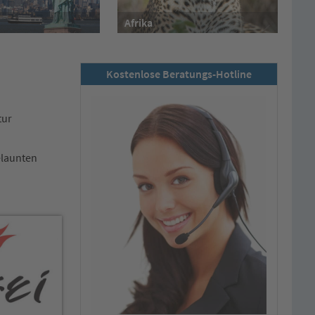
Afrika
Kostenlose Beratungs-Hotline
tur
elaunten