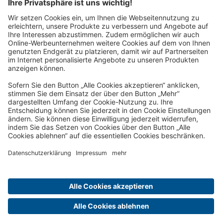
Wir schicken Ihnen zukünftig unsere schönsten Reisen gerne
per Post nach Hause!
Jetzt anfordern!
Reisepost per E-Mail-Newsletter:
Wir schicken Ihnen zukünftig unsere schönsten Reisen gerne
per E-Mail!
Jetzt anmelden!
Über uns
Vorteile
Kontakt
Impressum
Datenschutz und Cookie-Richtlinie
Cookie-Einstellungen
ARB
Reiseversicherung
Barrierefreiheit
Ich zahle meine Reise
Jobs