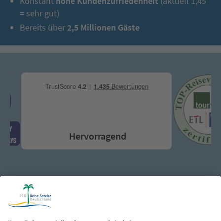
Konstant
hohe Kundenzufriedenheit
(aktuell 1,45
= sehr gut)
Bereits über
2,5 Millionen Gäste
Hervorragend
Katalog & Reisepost: