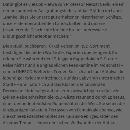
Dafür gibt es viel Lob – etwa von Professor Nevzat Cevik, einem
der bekanntesten Ausgrabungsleiter antiker Stätten im Land:
„Danke, dass Sie unsere gut erhaltenen historischen Schätze,
unsere atemberaubenden Landschaften und unsere
faszinierende Geschichte für eine breite, interessierte
Bildungsschicht erlebbar machen!“
Die aktuell buchbaren Türkei-Reisen im RSD-Sortiment
bestätigen die netten Worte des Experten überzeugend: So
erleben Sie während der 15-tägigen Kappadokien 5-Sterne-
Reise nicht nur die unglaublichen Feenkamine im Mönchstal –
einem UNESCO-Welterbe. Freuen Sie sich auch auf Antalya, die
lebendige Perle am Mittelmeer, auf das Labyrinth unteririscher
Städte – und natürlich auf das Kloster der tanzenden
Derwische. Unterwegs auf unserer zweiwöchigen exklusiven
Lykien-Reise schreiten die RSD-Gäste staunend durch Ephesus,
einer der bedeutendsten Ruinenstätten der Welt. Sie sehen die
einzigartigen Kalkstein-Terrassen von Pamukkale ebenso, wie
die schneebedeckten Gipfel des Taurus-Gebirges. Oder den
Artemis-Tempel – eines der sieben Weltwunder der Antike.