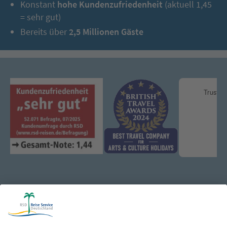
Konstant
hohe Kundenzufriedenheit
(aktuell 1,45
= sehr gut)
Bereits über
2,5 Millionen Gäste
Katalog & Reisepost: