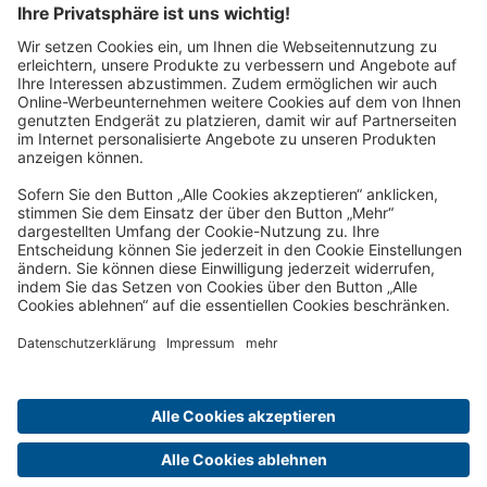
Wir schicken Ihnen zukünftig unsere schönsten Reisen gerne
per Post nach Hause!
Jetzt anfordern!
Reisepost per E-Mail-Newsletter:
Wir schicken Ihnen zukünftig unsere schönsten Reisen gerne
per E-Mail!
Jetzt anmelden!
Über uns
Vorteile
Kontakt
Impressum
Datenschutz und Cookie-Richtlinie
Cookie-Einstellungen
ARB
Reiseversicherung
Barrierefreiheit
Ich zahle meine Reise
Jobs