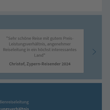
"Sehr schöne Reise mit gutem Preis-
"Meine
Leistungsverhältnis, angenehmer
Rodos
Reiseleitung in ein höchst interessantes
all
Land"
Christof, Zypern-Reisender 2024
Cor
ienreiseleitung
stungsverhältnis