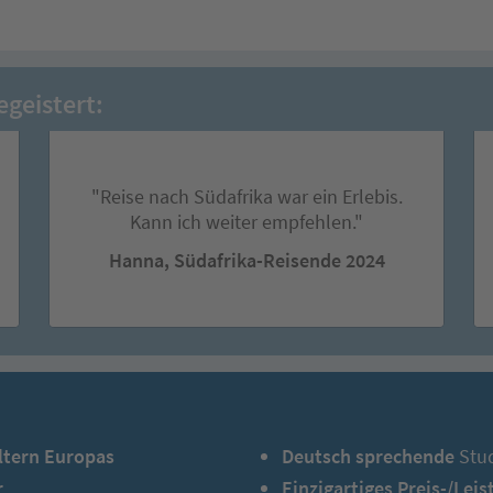
egeistert:
"Reise nach Südafrika war ein Erlebis.
Kann ich weiter empfehlen."
Hanna, Südafrika-Reisende 2024
ltern Europas
Deutsch sprechende
Stud
r
Einzigartiges Preis-/Lei