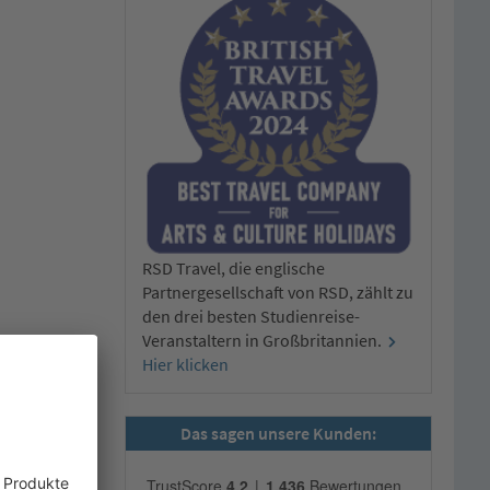
RSD Travel, die englische
Partnergesellschaft von RSD, zählt zu
den drei besten Studienreise-
Veranstaltern in Großbritannien.
Hier klicken
Das sagen unsere Kunden: