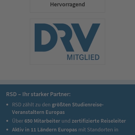
Hervorragend
Sterne-Unterkunft beziehen.
4. Tag:
Altstadt Nessebar (UNESCO-Welterbe) & Warna
mit Kathedrale, Nekropolis und Museum
RSD – Ihr starker Partner:
RSD zählt zu den
größten Studienreise-
Veranstaltern Europas
Über
650 Mitarbeiter
und
zertifizierte Reiseleiter
Aktiv in 11 Ländern Europas
mit Standorten in