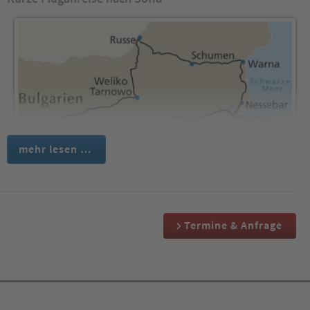
mehr lesen …
Termine & Anfrage
Ein kurzer und bequemer Flug bringt uns in die zauberhafte
Hauptstadt. Unsere freundliche und kompetente, Deutsch
sprechende Studienreiseleitung empfängt uns am Flughafen
und begleitet uns zu unserem modernen Reisebus. Wir fahren