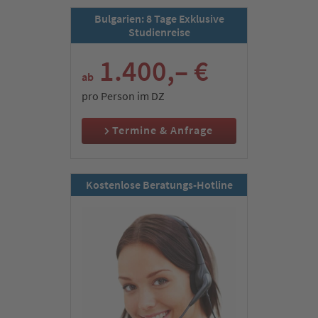
zu unserem schönen 4-Sterne-Hotel im Raum Sofia.
Bulgarien: 8 Tage Exklusive
Studienreise
2. Tag:
Sofia & Kloster Rila (UNESCO-Welterbe)
1.400,– €
ab
pro Person im DZ
Termine & Anfrage
Kostenlose Beratungs-Hotline