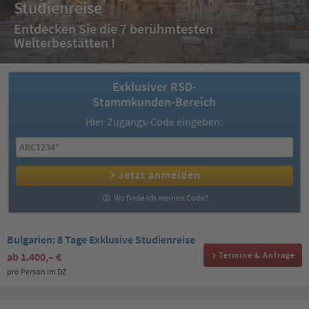
Studienreise
Entdecken Sie die 7 berühmtesten
Welterbestätten !
Exklusiver RSD-
Stammkunden-Bereich
Hier Zugangs-Code eingeben:
Jetzt anmelden
Wo finde ich meinen Code?
Bulgarien: 8 Tage Exklusive Studienreise
ab
1.400,– €
Termine & Anfrage
pro Person im DZ