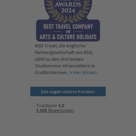
RSD Travel, die englische
Partnergesellschaft von RSD,
zählt zu den drei besten
Studienreise-Veranstaltern in
Großbritannien.
Hier klicken
Zunächst freuen wir uns auf Plowdiw, die Europäische
Kulturhauptstadt 2019. Sie ist berühmt für ihre einzigartigen
Das sagen unsere Kunden:
historischen Stätten wie das antike römische Theater und das
römische Stadion. Später fahren wir weiter nach Kasanlak, wo
wir die faszinierende thrakische Grabstätte besichtigen. Dieses
UNESCO-Weltkulturerbe ist für seine besonders lebendigen
Wandmalereien bekannt. Die Kuppelgrabstätte mit
Ziegelgewölbe wird auf das 4. Jhd. vor Christi Geburt datiert. Im
Anschluss fahren wir nach Sliwen, wo wir unsere nächste