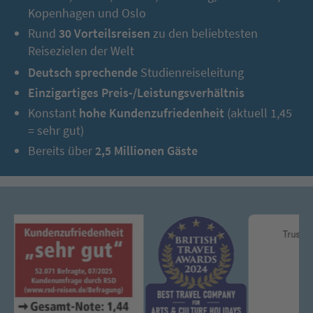
Abend legen wir in Richtung des nächsten Höhepunktes,
Kopenhagen und Oslo
Budapest, ab.
Rund
30 Vorteilsreisen
zu den beliebtesten
Reisezielen der Welt
4. Tag:
Budapest (UNESCO-Welterbe) – die Königin der
Deutsch sprechende
Studienreiseleitung
Donau
Einzigartiges Preis-/Leistungsverhältnis
Konstant
hohe Kundenzufriedenheit
(aktuell 1,45
= sehr gut)
Bereits über
2,5 Millionen Gäste