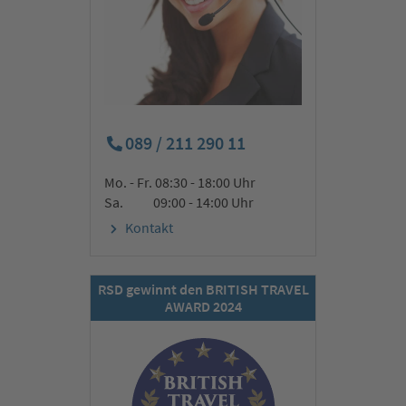
2. Tag:
Linz, Steyr & Wachau (UNESCO-Welterbe)
089 / 211 290 11
Mo. - Fr. 08:30 - 18:00 Uhr
Sa. 09:00 - 14:00 Uhr
Kontakt
RSD gewinnt den BRITISH TRAVEL
AWARD 2024
Am Morgen erreichen wir Linz, die drittgrößte Stadt
Österreichs, die uns mit einer historischen Altstadt mit Bauten
aus dem Barock begeistert. Erkunden Sie die Stadt auf eigene