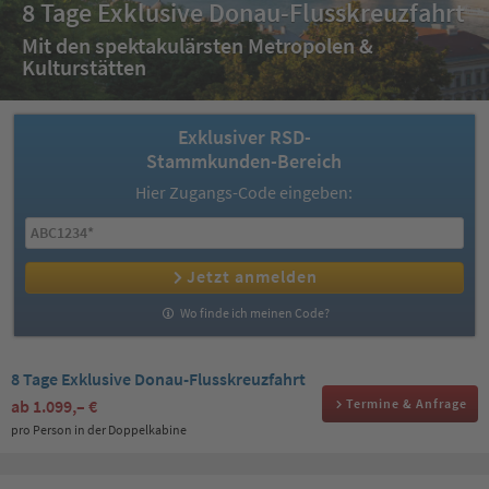
8 Tage Exklusive Donau-Flusskreuzfahrt
Mit den spektakulärsten Metropolen &
Kulturstätten
Exklusiver RSD-
Stammkunden-Bereich
Hier Zugangs-Code eingeben:
Jetzt anmelden
Wo finde ich meinen Code?
8 Tage Exklusive Donau-Flusskreuzfahrt
ab
1.099,– €
Termine & Anfrage
pro Person in der Doppelkabine