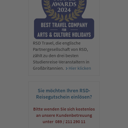
Faust oder nehmen Sie an einem tollen, fakultativen Ausflug
nach Steyr teil, das mit einem der schönsten Stadtplätze
Europas überrascht. Abends legen wir wieder ab, und auf
unserem Weg nach Wien kreuzen wir die wunderschöne
Landschaft der Wachau. Sie ist bekannt für ihre Weinberge,
Obstgärten und historischen Stätten. Für die einzigartige
Kombination aus Natur und Kultur wurde die Region als
RSD Travel, die englische
UNESCO-Weltkulturerbe anerkannt.
Partnergesellschaft von RSD,
zählt zu den drei besten
Studienreise-Veranstaltern in
3. Tag:
Großbritannien.
Hier klicken
Wien (UNESCO-Welterbe) – die bezaubernde
Weltmetropole für alle Sinne
Sie möchten Ihren RSD-
Reisegutschein einlösen?
Bitte wenden Sie sich kostenlos
an unsere Kundenbetreuung
unter 089 / 211 290 11