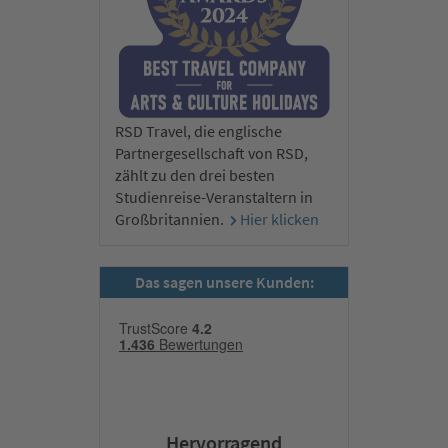
kaiserlicher Prüfungen wurde von der UNESCO in das
Weltdokumentenerbe aufgenommen. Am Nachmittag besuchen
wir das Ethnographiemuseum (Eintritt inkl.), wo 54 ethnische
Gruppen aus ganz Vietnam präsentiert werden. Danach geht es
weiter in die sehenswerte Altstadt und zum malerischen Hoan-
Kiem-See mit seinem reizenden Schildkröten-Turm. Am Abend
RSD Travel, die englische
können Sie optional ein traditionelles Wasserpuppentheater
Partnergesellschaft von RSD,
erleben – eine jahrtausendealte, ergreifende Kunst.
zählt zu den drei besten
Studienreise-Veranstaltern in
4. Tag:
Großbritannien.
Hier klicken
Entdeckertag – Halong-Bucht (UNESCO-
Welterbe)
Das sagen unsere Kunden:
Hervorragend