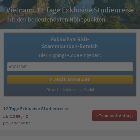
Vietnam: 12 Tage Exklusive Studienreise
mit den bedeutendsten Höhepunkten
Exklusiver RSD-
Stammkunden-Bereich
Hier Zugangs-Code eingeben:
Jetzt anmelden
Wo finde ich meinen Code?
12 Tage Exklusive Studienreise
ab
2.399,– €
Termine & Anfrage
pro Person im DZ