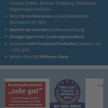
5. Tag:
London, Dublin, Brüssel, Straßburg, Stockholm,
Küstenstädtchen Hoi An (UNESCO-Welterbe)
Kopenhagen und Oslo
Rund
30 Vorteilsreisen
zu den beliebtesten
Reisezielen der Welt
Deutsch sprechende
Studienreiseleitung
Einzigartiges Preis-/Leistungsverhältnis
Konstant
hohe Kundenzufriedenheit
(aktuell 1,45
= sehr gut)
Bereits über
2,5 Millionen Gäste
Wir begeben uns zum Flughafen und fliegen nach Da Nang.
Nach der Ankunft checken wir nahe Hoi An in unser modernes
Hotel ein, wo wir die nächsten vier Nächte verbringen. Dann